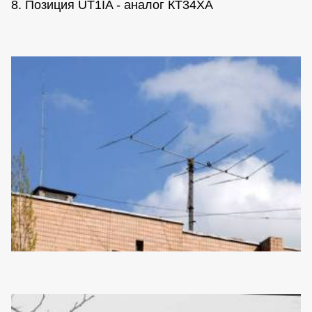
8. Позиция UT1IA - аналог КТ34ХА