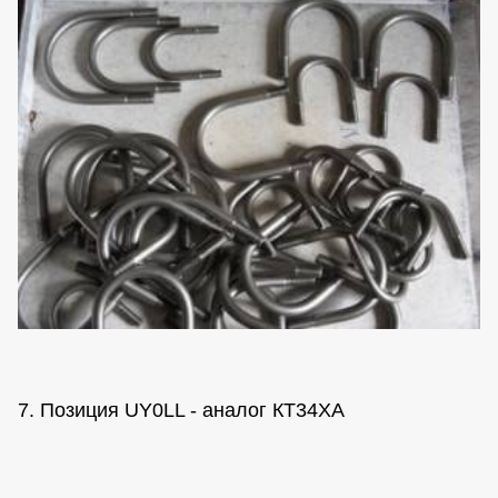
7. Позиция UY0LL - аналог КТ34ХА