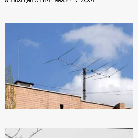
8. Позиция UT1IA - аналог КТ34ХА