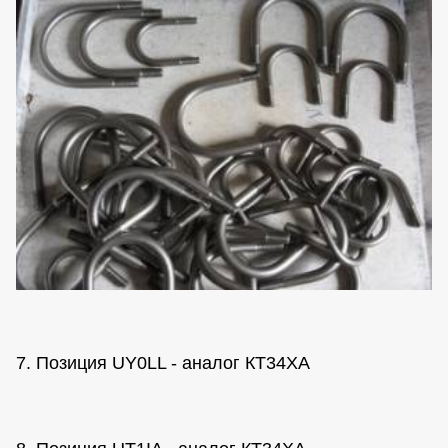
7. Позиция UY0LL - аналог КТ34ХА