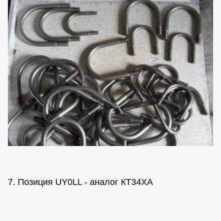
7. Позиция UY0LL - аналог КТ34ХА