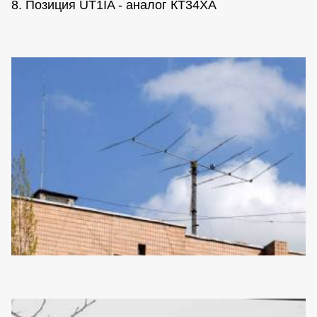
8. Позиция UT1IA - аналог КТ34ХА