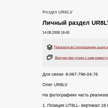
Розділ UR8LV
Личный раздел UR8L
14.08.2008 16:45
Показати всі оголошення цього 
Відгуки про угоди з цим корист
Для связи- 8-067-796-04-76
Олег UR8LV
На фотографиях часть реализов
1. Позиция UT8LL- вертикал 18 