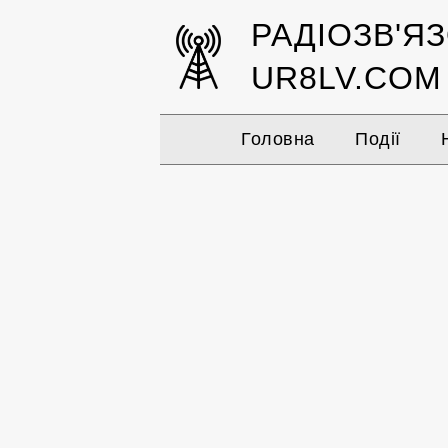
РАДІОЗВ'Я
UR8LV.COM
Головна
Події