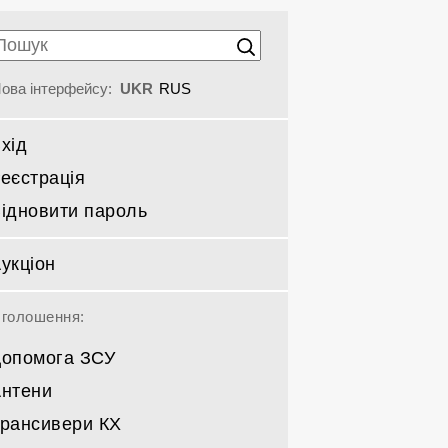
ова інтерфейсу:
UKR
RUS
хід
еєстрація
ідновити пароль
укціон
голошення:
опомога ЗСУ
нтени
рансивери КХ
Спрямовані КВ