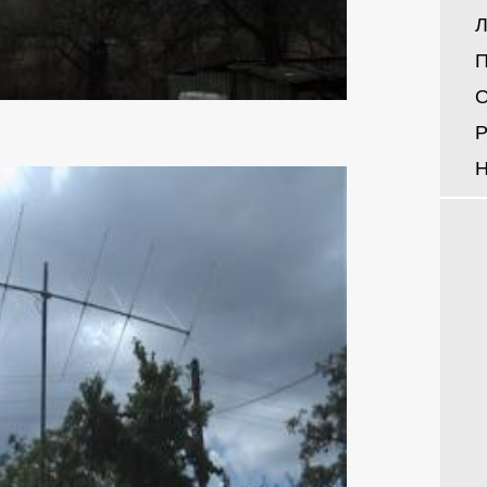
Л
П
О
Р
Н