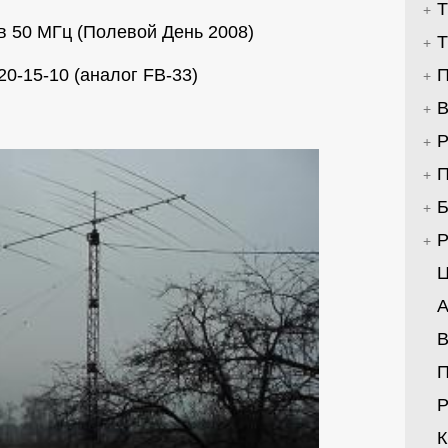
Т
в 50 МГц (Полевой День 2008)
Т
20-15-10 (аналог FB-33)
П
В
Р
П
Б
Р
Ц
А
В
Р