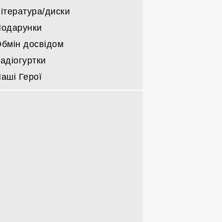
ітература/диски
одарунки
бмін досвідом
адіогуртки
аші Герої