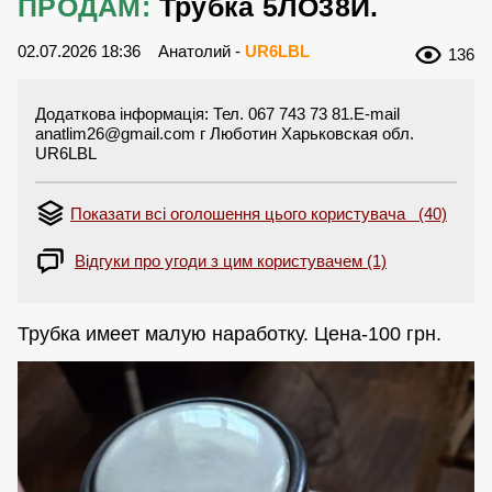
ПРОДАМ:
Трубка 5ЛО38И.
02.07.2026 18:36
Анатолий -
UR6LBL
136
Додаткова інформація: Тел. 067 743 73 81.E-mail
anatlim26@gmail.com
г Люботин Харьковская обл.
UR6LBL
Показати всі оголошення цього користувача (40)
Відгуки про угоди з цим користувачем (1)
Трубка имеет малую наработку. Цена-100 грн.