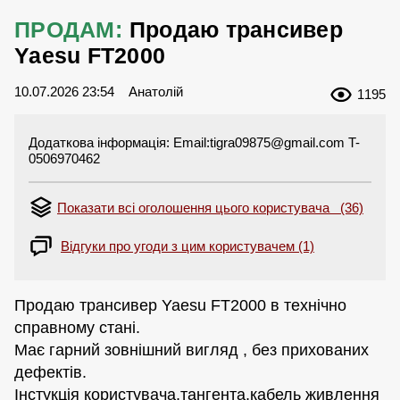
ПРОДАМ:
Продаю трансивер
Yaesu FT2000
10.07.2026 23:54
Анатолій
1195
Додаткова інформація: Email:
tigra09875@gmail.com
T-
0506970462
Показати всі оголошення цього користувача (36)
Відгуки про угоди з цим користувачем (1)
Продаю трансивер Yaesu FT2000 в технічно
справному стані.
Має гарний зовнішний вигляд , без прихованих
дефектів.
Інстукція користувача,тангента,кабель живлення