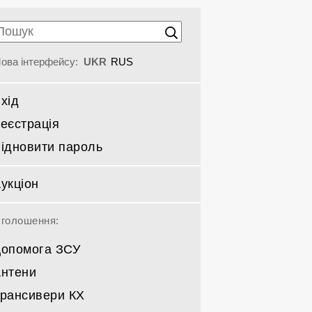
ова інтерфейсу:
UKR
RUS
хід
еєстрація
ідновити пароль
укціон
голошення:
опомога ЗСУ
нтени
рансивери КХ
Спрямовані КВ