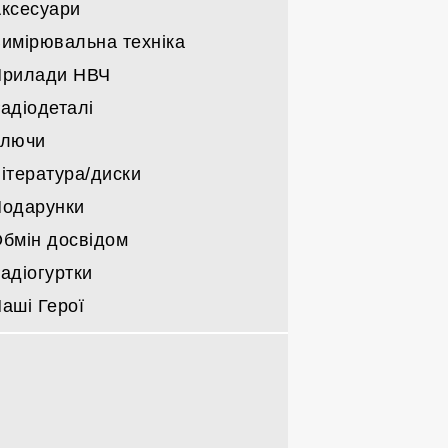
ксесуари
Інші радіо лампи
имірювальна техніка
Прилади НВЧ
адіодеталі
Ключи
ітература/диски
одарунки
бмін досвідом
адіогуртки
аші Герої