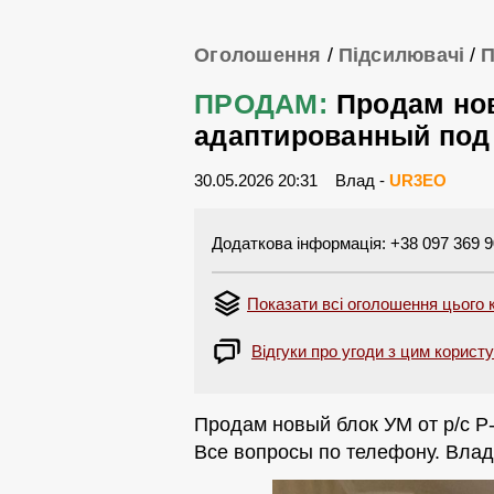
Оголошення
/
Підсилювачі
/
П
ПРОДАМ:
Продам нов
адаптированный под
30.05.2026 20:31
Влад -
UR3EO
Додаткова інформація: +38 097 369 
Показати всі оголошення цього 
Відгуки про угоди з цим корист
Продам новый блок УМ от р/с Р
Все вопросы по телефону. Влад