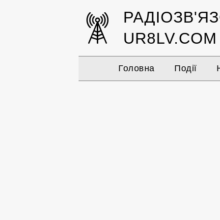
РАДІОЗВ'Я
UR8LV.COM
Головна
Події