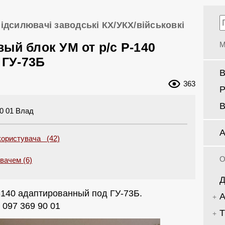
ідсилювачі заводські КХ/УКХ/військовкі
ый блок УМ от р/с Р-140
М
 ГУ-73Б
В
363
Р
В
90 01 Влад
А
користувача (42)
О
увачем (6)
Д
-140 адаптированный под ГУ-73Б.
А
 097 369 90 01
Т