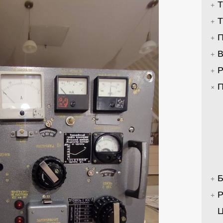
Т
Т
П
В
Р
П
Б
Р
Ц