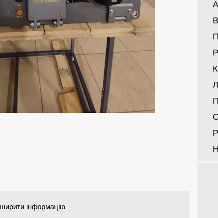
А
В
Р
Л
П
О
Р
Н
ширити інформацію