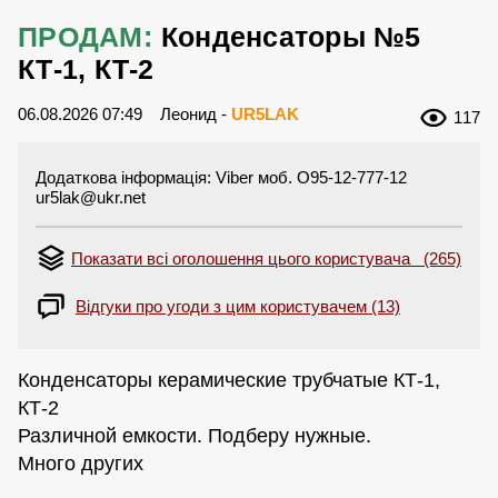
ПРОДАМ:
Конденсаторы №5
КТ-1, КТ-2
06.08.2026 07:49
Леонид -
UR5LAK
117
Додаткова інформація: Viber моб. O95-12-777-12
ur5lak@ukr.net
Показати всі оголошення цього користувача (265)
Відгуки про угоди з цим користувачем (13)
Конденсаторы керамические трубчатые КТ-1,
КТ-2
Различной емкости. Подберу нужные.
Много других