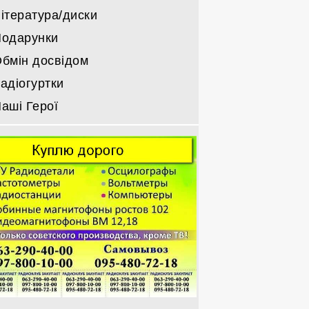
ітература/диски
одарунки
бмін досвідом
адіогуртки
аші Герої