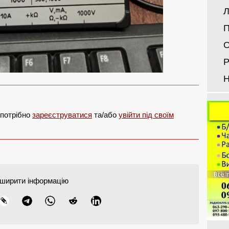
Л
П
О
Р
Н
 потрібно
зареєструватися
та/або
увійти під своїм
ширити інформацію