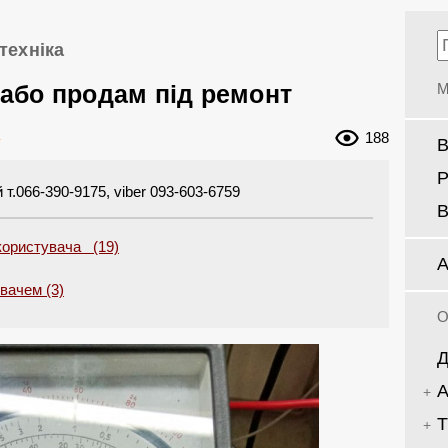
техніка
або продам під ремонт
М
K
188
В
Р
т.066-390-9175, viber 093-603-6759
В
користувача (19)
А
увачем (3)
О
Д
А
Т