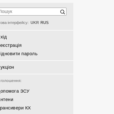
ова інтерфейсу:
UKR
RUS
хід
еєстрація
ідновити пароль
укціон
голошення:
опомога ЗСУ
нтени
рансивери КХ
Спрямовані КВ