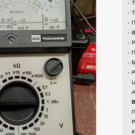
Т
Т
П
В
Р
П
Б
Р
Ц
А
В
Р