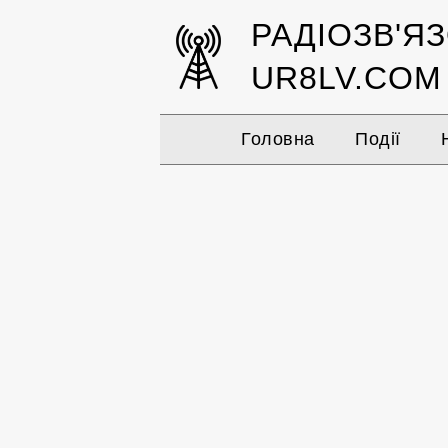
РАДІОЗВ'Я
UR8LV.COM
Головна
Події