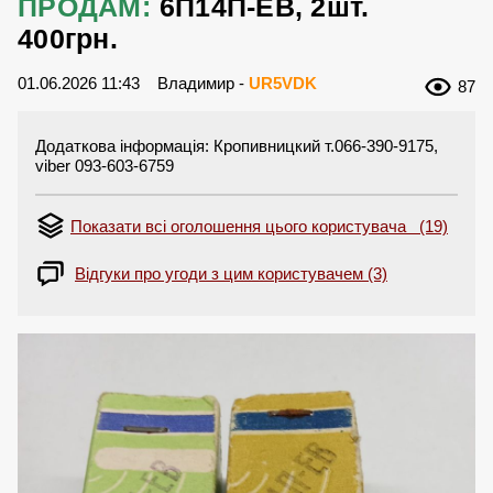
ПРОДАМ:
6П14П-ЕВ, 2шт.
400грн.
01.06.2026 11:43
Владимир -
UR5VDK
87
Додаткова інформація: Кропивницкий т.066-390-9175,
viber 093-603-6759
Показати всі оголошення цього користувача (19)
Відгуки про угоди з цим користувачем (3)