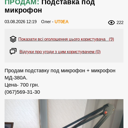
ПРОДАМ:
Подставка под
микрофон
03.08.2026 12:19
Олег -
UT0EA
222
Показати всі оголошення цього користувача (9)
Відгуки про угоди з цим користувачем (0)
Продам подставку под микрофон + микрофон
МД-380А.
Цена- 700 грн.
(067)569-31-30