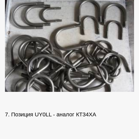
7. Позиция UY0LL - аналог КТ34ХА