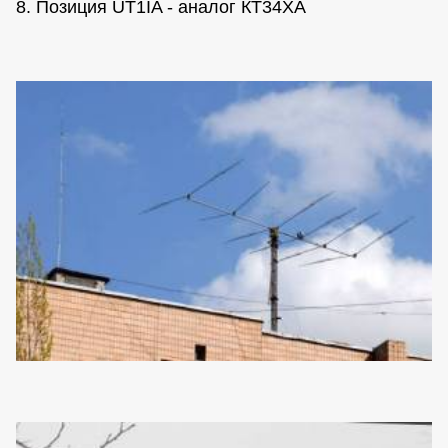
8. Позиция UT1IA - аналог КТ34ХА