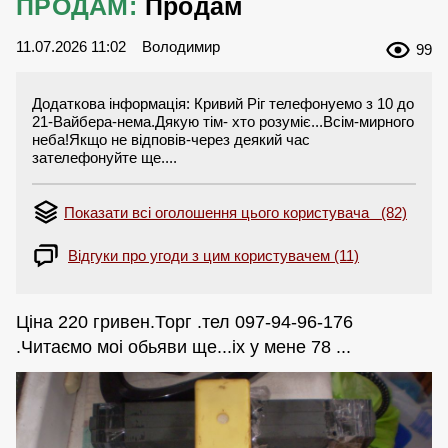
ПРОДАМ:
Продам
11.07.2026 11:02
Володимир
99
Додаткова інформація: Кривий Ріг телефонуемо з 10 до
21-Вайбера-нема.Дякую тім- хто розуміє...Всім-мирного
неба!Якщо не відповів-через деякий час
зателефонуйте ще....
Показати всі оголошення цього користувача (82)
Відгуки про угоди з цим користувачем (11)
Ціна 220 гривен.Торг .тел 097-94-96-176
.Читаємо моі обьяви ще...іх у мене 78 ...