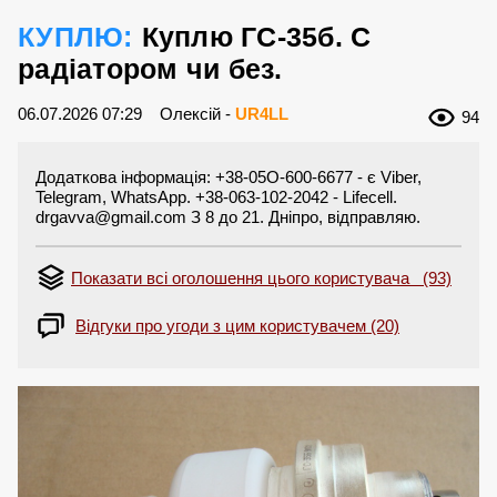
КУПЛЮ:
Куплю ГС-35б. С
радіатором чи без.
06.07.2026 07:29
Олексій -
UR4LL
94
Додаткова інформація: +38-05O-600-6677 - є Viber,
Telegram, WhatsApp. +38-063-102-2042 - Lifecell.
drgavva@gmail.com
З 8 до 21. Дніпро, відправляю.
Показати всі оголошення цього користувача (93)
Відгуки про угоди з цим користувачем (20)