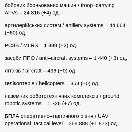
бойових броньованих машин / troop–carrying
AFVs – 24 816 (+4) од.
артилерійських систем / artillery systems – 44 664
(+60) од.
РСЗВ / MLRS – 1 889 (+2) од.
засоби ППО / anti–aircraft systems – 1 440 (+3) од.
літаків / aircraft – 436 (+0) од.
гелікоптерів / helicopters – 353 (+0) од.
наземних робототехнічних комплексів / ground
robotic systems – 1 726 (+7) од.
БПЛА оперативно–тактичного рівня / UAV
operational–tactical level – 369 888 (+1 873) од.