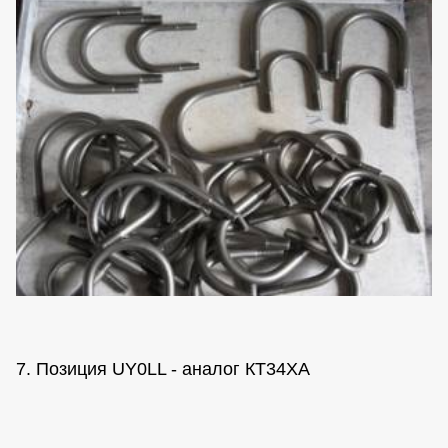
7. Позиция UY0LL - аналог КТ34ХА