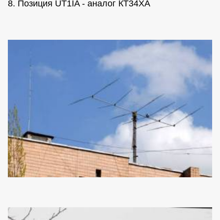
8. Позиция UT1IA - аналог КТ34ХА