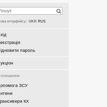
ова інтерфейсу:
UKR
RUS
хід
еєстрація
ідновити пароль
укціон
голошення:
опомога ЗСУ
нтени
рансивери КХ
Спрямовані КВ