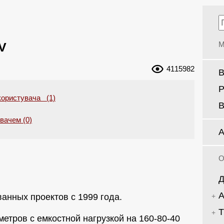
V
М
4115982
В
Р
користувача (1)
В
увачем (0)
А
О
Д
А
анных проектов с 1999 года.
Т
метров с емкостной нагрузкой на 160-80-40