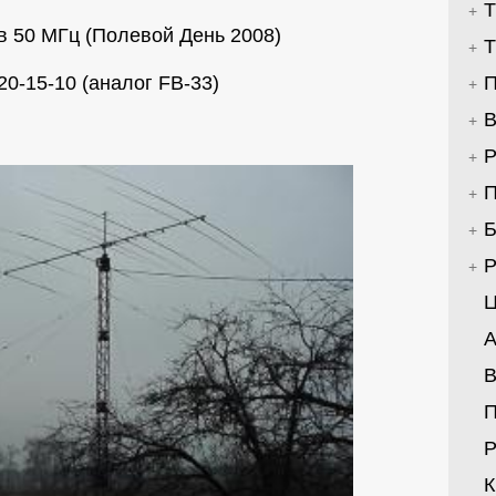
Т
в 50 МГц (Полевой День 2008)
Т
20-15-10 (аналог FB-33)
П
В
Р
П
Б
Р
Ц
А
В
Р