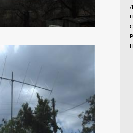
Л
П
О
Р
Н