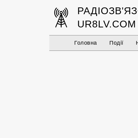
РАДІОЗВ'Я
UR8LV.COM
Головна
Події