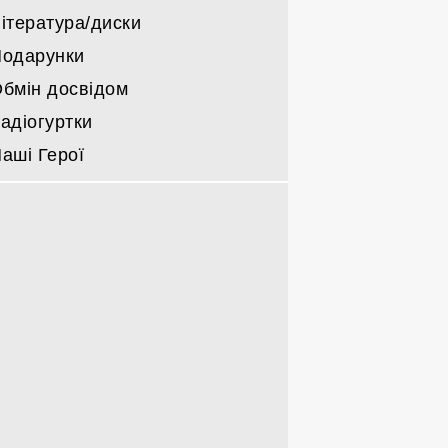
ітература/диски
одарунки
бмін досвідом
адіогуртки
аші Герої