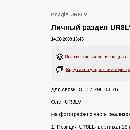
Розділ UR8LV
Личный раздел UR8L
14.08.2008 16:45
Показати всі оголошення цього 
Відгуки про угоди з цим корист
Для связи- 8-067-796-04-76
Олег UR8LV
На фотографиях часть реализов
1. Позиция UT8LL- вертикал 18 