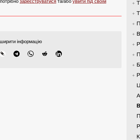
 потрібно
зареєструватися
та/або
увійти під своїм
Т
Т
П
В
ширити інформацію
Р
П
Б
Р
Ц
А
В
Р