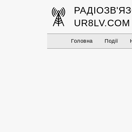
РАДІОЗВ'Я
UR8LV.COM
Головна
Події