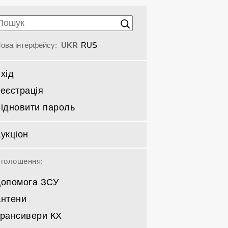
ова інтерфейсу:
UKR
RUS
хід
еєстрація
ідновити пароль
укціон
голошення:
опомога ЗСУ
нтени
рансивери КХ
Спрямовані КВ