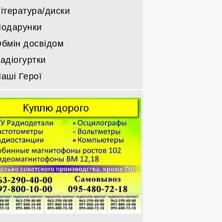
ітература/диски
одарунки
бмін досвідом
адіогуртки
аші Герої