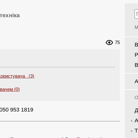
техніка
М
75
В
Р
В
користувача (3)
А
увачем (0)
О
050 953 1819
Д
А
Т