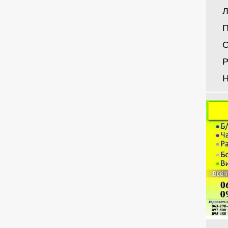
Л
П
О
Р
Н