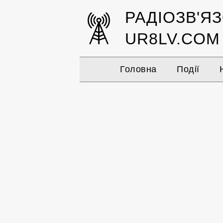
РАДІОЗВ'Я
UR8LV.COM
Головна
Події