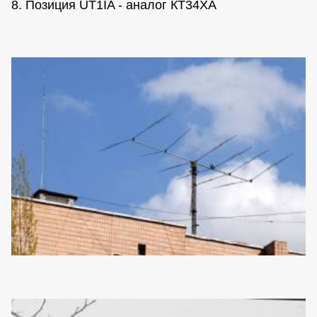
8. Позиция UT1IA - аналог КТ34ХА