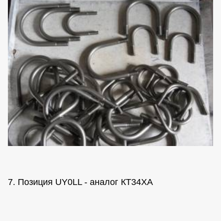
7. Позиция UY0LL - аналог КТ34ХА