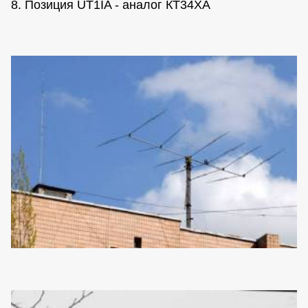
8. Позиция UT1IA - аналог КТ34ХА