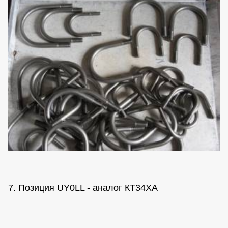
7. Позиция UY0LL - аналог КТ34ХА