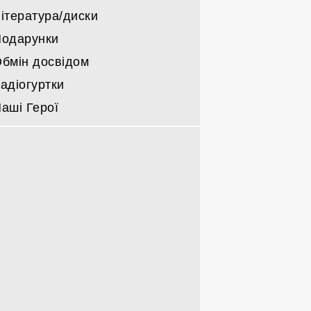
ітература/диски
одарунки
бмін досвідом
адіогуртки
аші Герої