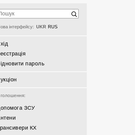
ова інтерфейсу:
UKR
RUS
хід
еєстрація
ідновити пароль
укціон
голошення:
опомога ЗСУ
нтени
рансивери КХ
Спрямовані КВ