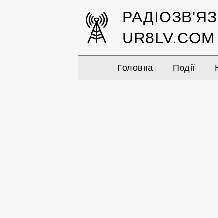
РАДІОЗВ'Я
UR8LV.COM
Головна
Події