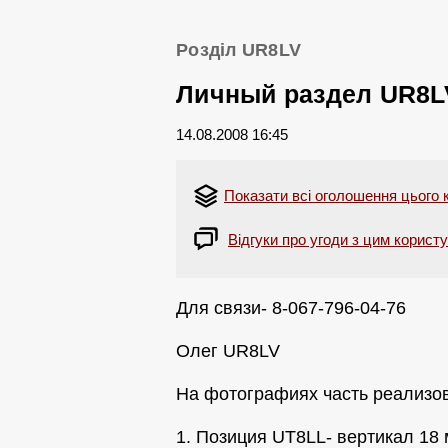
Розділ UR8LV
Личный раздел UR8L
14.08.2008 16:45
Показати всі оголошення цього 
Відгуки про угоди з цим корист
Для связи- 8-067-796-04-76
Олег UR8LV
На фотографиях часть реализов
1. Позиция UT8LL- вертикал 18 