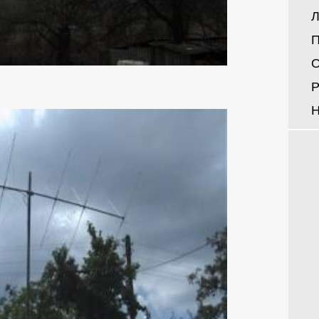
Л
П
О
Р
Н