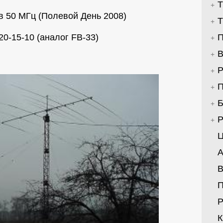
Т
в 50 МГц (Полевой День 2008)
Т
20-15-10 (аналог FB-33)
П
В
Р
П
Б
Р
Ц
А
В
Р