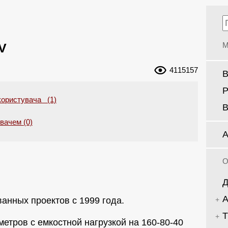
V
М
4115157
В
Р
користувача (1)
В
увачем (0)
А
О
Д
А
анных проектов с 1999 года.
Т
метров с емкостной нагрузкой на 160-80-40