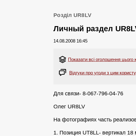
Розділ UR8LV
Личный раздел UR8L
14.08.2008 16:45
Показати всі оголошення цього 
Відгуки про угоди з цим корист
Для связи- 8-067-796-04-76
Олег UR8LV
На фотографиях часть реализов
1. Позиция UT8LL- вертикал 18 