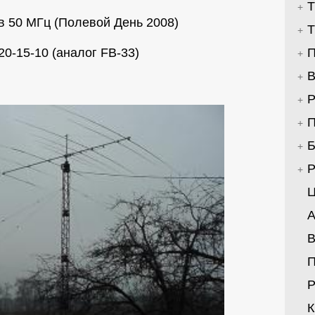
Т
в 50 МГц (Полевой День 2008)
Т
20-15-10 (аналог FB-33)
П
В
Р
П
Б
Р
Ц
А
В
Р