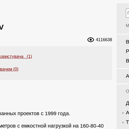
V
М
4116638
В
Р
користувача (1)
В
увачем (0)
А
О
Д
А
анных проектов с 1999 года.
Т
метров с емкостной нагрузкой на 160-80-40