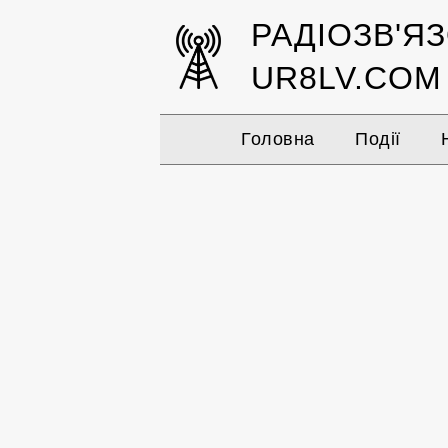
РАДІОЗВ'Я
UR8LV.COM
Головна
Події