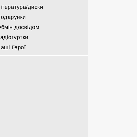
ітература/диски
одарунки
бмін досвідом
адіогуртки
аші Герої