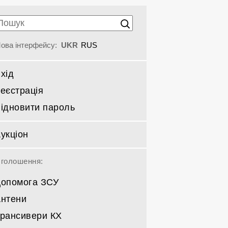
ова інтерфейсу:
UKR
RUS
хід
еєстрація
ідновити пароль
укціон
голошення:
опомога ЗСУ
нтени
рансивери КХ
Спрямовані КВ