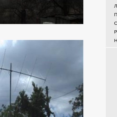
Л
П
О
Р
Н