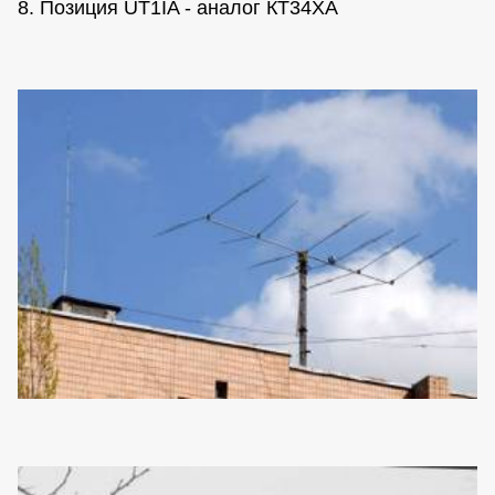
8. Позиция UT1IA - аналог КТ34ХА