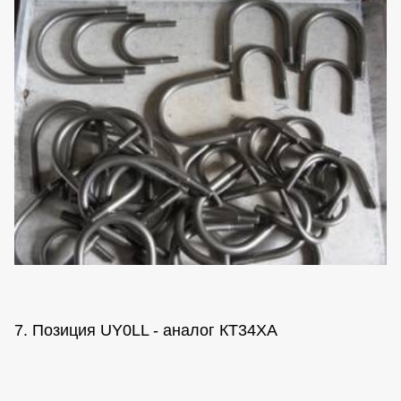
7. Позиция UY0LL - аналог КТ34ХА