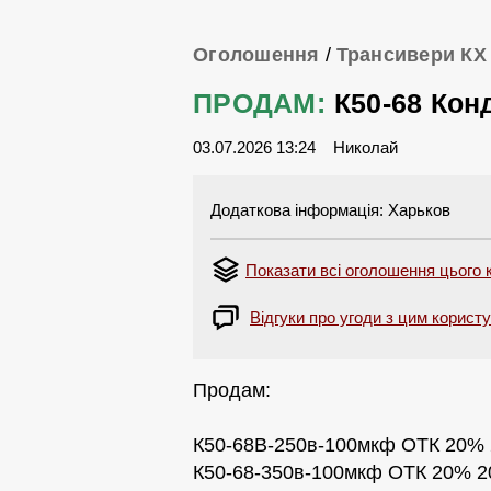
Оголошення
/
Трансивери КХ
ПРОДАМ:
К50-68 Кон
03.07.2026 13:24
Николай
Додаткова інформація: Харьков
Показати всі оголошення цього
Відгуки про угоди з цим корист
Продам:
К50-68В-250в-100мкф ОТК 20% 
К50-68-350в-100мкф ОТК 20% 2