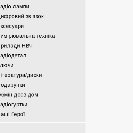
військовкі
адіо лампи
Трансивери саморобні
Решта
Тільки блоки живлення
Підсилювачі саморобні КХ/УКХ
ифровий зв'язок
Компоненти блоків живлення
Радіо лампи Г/ГИ/ГМИ/ГС/ГУ
Підсилювачі НЧ
ксесуари
Інші радіо лампи
Деталі для підсилювачів
имірювальна техніка
Прилади НВЧ
адіодеталі
Ключи
ітература/диски
одарунки
бмін досвідом
адіогуртки
аші Герої