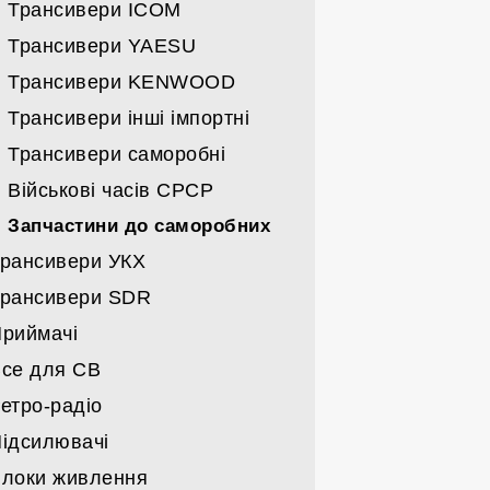
Спрямовані УКХ
Трансивери ICOM
Всі вертикали
Трансивери YAESU
Дротяні
Трансивери KENWOOD
Кабелі/щогли/поворотні
Трансивери інші імпортні
Трансивери саморобні
Військові часів СРСР
Запчастини до саморобних
рансивери УКХ
рансивери SDR
Трансивери MOTOROLA
риймачі
Трансивери ICOM
Трансивери
се для СВ
Трансивери KENWOOD
Карти та запчастини до SDR
Військові часів СРСР
етро-радіо
Трансивери YAESU
Імпортні
Станції СВ
ідсилювачі
Трансивери імпорт-інші
Набори
Антени СВ
Військові
локи живлення
Трансивери СРСР
Гаджети СВ
Побутові
Підсилювачі заводські КХ/УКХ/