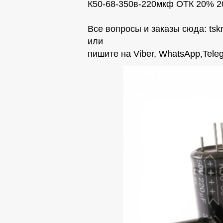
К50-68-350в-220мкф ОТК 20% 2
Все вопросы и заказы сюда:
tsk
или
пишите на Viber, WhatsАpp,Teleg