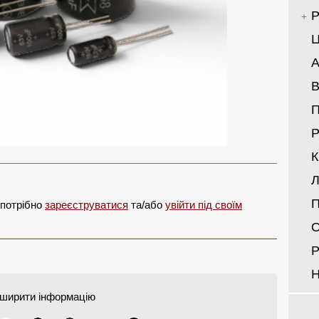
Р
Ц
А
В
Р
Л
П
 потрібно
зареєструватися
та/або
увійти під своїм
О
Р
Н
ширити інформацію