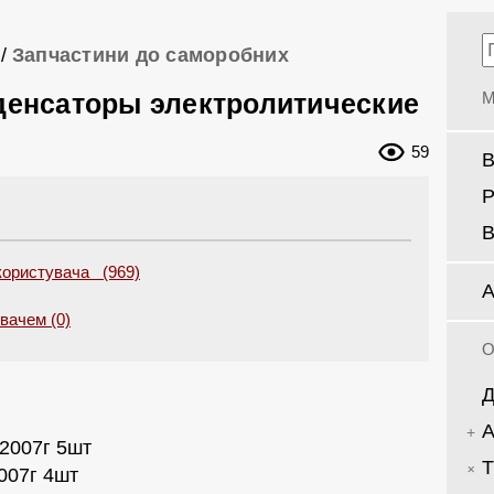
/
Запчастини до саморобних
денсаторы электролитические
М
59
В
Р
В
 користувача (969)
А
увачем (0)
О
Д
А
2007г 5шт
Т
007г 4шт