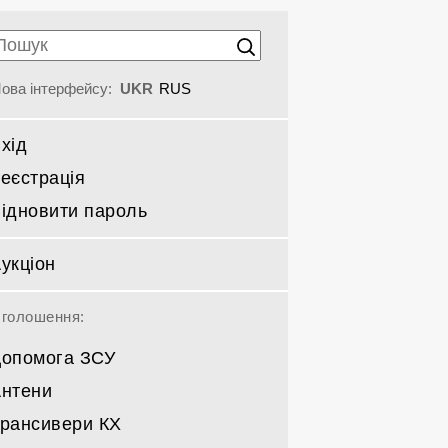
ова інтерфейсу:
UKR
RUS
хід
еєстрація
ідновити пароль
укціон
голошення:
опомога ЗСУ
нтени
рансивери КХ
Спрямовані КВ