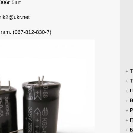
006г 5шт
nik2@ukr.net
ram. (067-812-830-7)
Т
Т
П
В
Р
П
Б