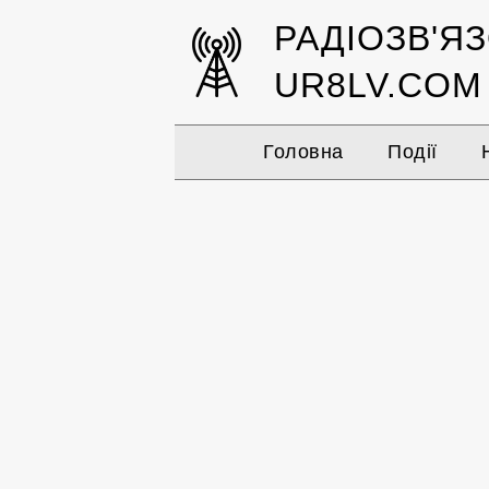
РАДІОЗВ'Я
UR8LV.COM
Головна
Події