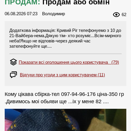
ПРОДАМ:
Продам або обмін
06.08.2026 07:23
Володимир
62
Додаткова інформація: Кривий Ріг телефонуемо з 10 до
21-Вайбера-нема.Дякую тім- хто розуміє...Всім-мирного
неба!Якщо не відповів-через деякий час
зателефонуйте ще....
Показати всі оголошення цього користувача (79)
Відгуки про угоди з цим користувачем (11)
Кому цікава сбірка-тел 097-94-96-176 ціна-350 гр
.Дивимось моі обьяви ще ...іх у мене 82 ....