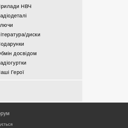
Прилади НВЧ
адіодеталі
Ключи
ітература/диски
одарунки
бмін досвідом
адіогуртки
аші Герої
рум
ується