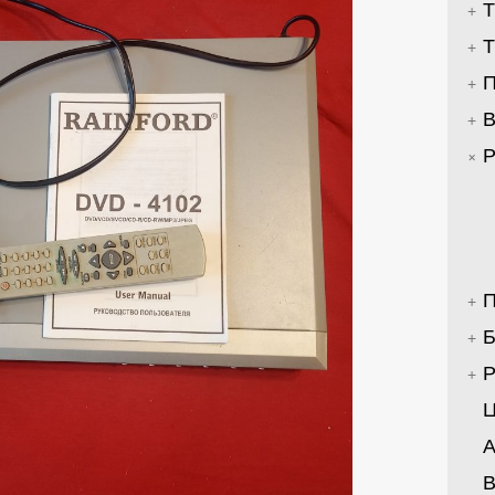
Т
Т
П
В
Р
П
Б
Р
Ц
А
В