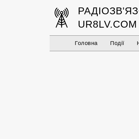
РАДІОЗВ'Я
UR8LV.COM
Головна
Події