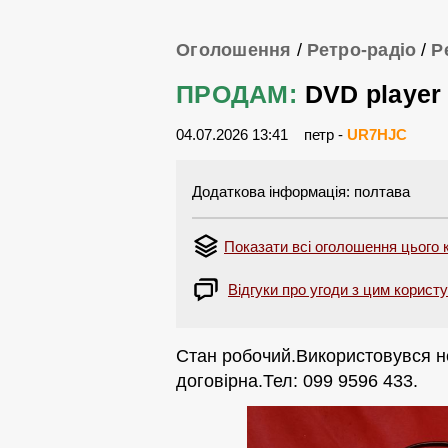
Оголошення
/
Ретро-радіо
/
Р
ПРОДАМ:
DVD player
04.07.2026 13:41
петр -
UR7HJC
Додаткова інформація: полтава
Показати всі оголошення цього 
Відгуки про угоди з цим корист
Стан робочий.Використовувся н
договірна.Тел: 099 9596 433.