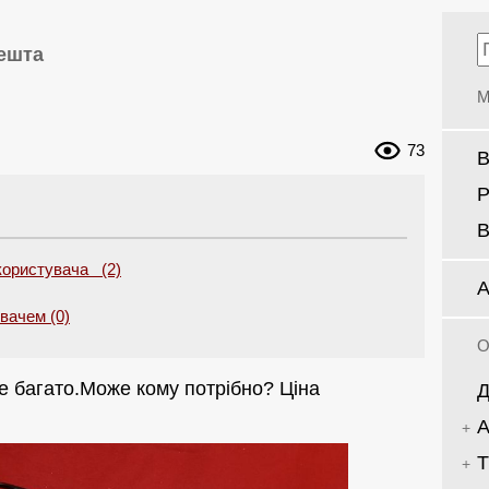
ешта
М
73
В
Р
В
користувача (2)
А
увачем (0)
О
е багато.Може кому потрібно? Ціна
Д
А
Т