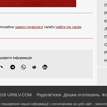
Р
 потрібно
зареєструватися
та/або
увійти під своїм
Л
П
О
Р
ширити інформацію
Н
026 UR8LV.COM Радіозв'язок.
Дошка оголошень.
Фо
е поширення нашої інформації з посиланням на цей сайт - заохоч