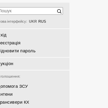
ова інтерфейсу:
UKR
RUS
хід
еєстрація
ідновити пароль
укціон
голошення:
опомога ЗСУ
нтени
рансивери КХ
Спрямовані КВ