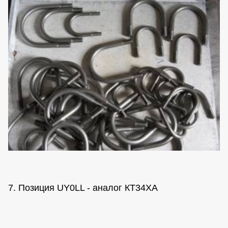
7. Позиция UY0LL - аналог КТ34ХА