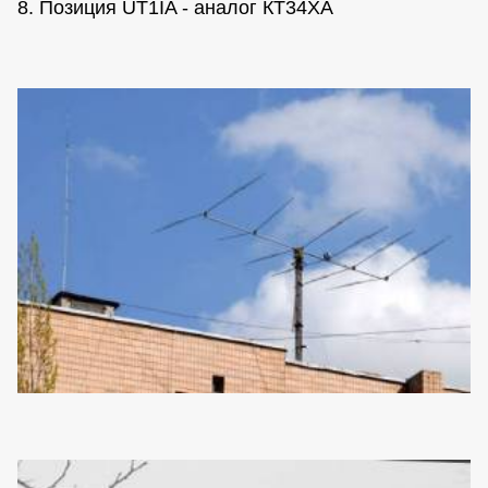
8. Позиция UT1IA - аналог КТ34ХА