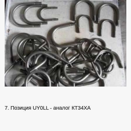
7. Позиция UY0LL - аналог КТ34ХА