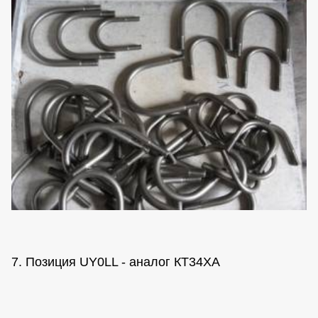
7. Позиция UY0LL - аналог КТ34ХА