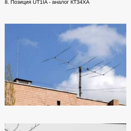
8. Позиция UT1IA - аналог КТ34ХА