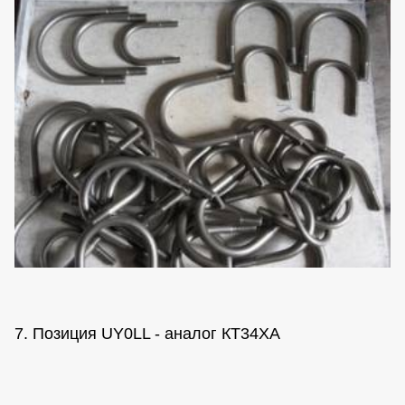
7. Позиция UY0LL - аналог КТ34ХА