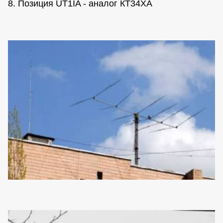
8. Позиция UT1IA - аналог КТ34ХА