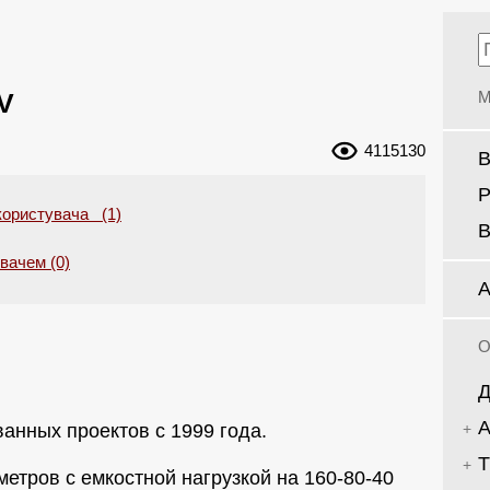
V
М
4115130
В
Р
користувача (1)
В
увачем (0)
А
О
Д
А
анных проектов с 1999 года.
Т
метров с емкостной нагрузкой на 160-80-40