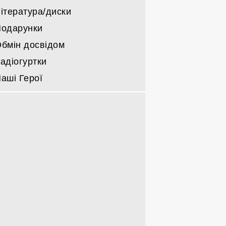
ітература/диски
одарунки
бмін досвідом
адіогуртки
аші Герої