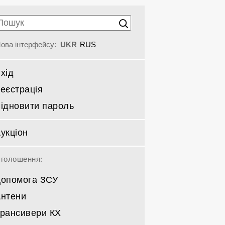
ова інтерфейсу:
UKR
RUS
хід
еєстрація
ідновити пароль
укціон
голошення:
опомога ЗСУ
нтени
рансивери КХ
Спрямовані КВ