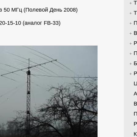
Т
в 50 МГц (Полевой День 2008)
Т
20-15-10 (аналог FB-33)
П
В
Р
П
Б
Р
Ц
А
В
Р