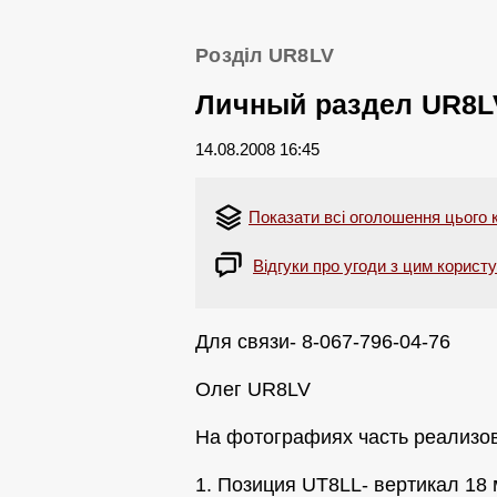
Розділ UR8LV
Личный раздел UR8L
14.08.2008 16:45
Показати всі оголошення цього 
Відгуки про угоди з цим корист
Для связи- 8-067-796-04-76
Олег UR8LV
На фотографиях часть реализов
1. Позиция UT8LL- вертикал 18 