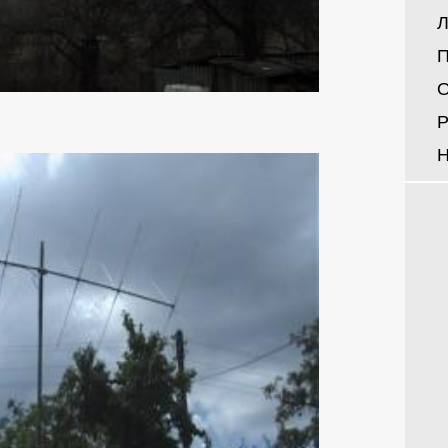
Л
П
О
Р
Н