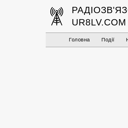
РАДІОЗВ'Я
UR8LV.COM
Головна
Події