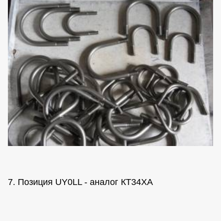
7. Позиция UY0LL - аналог КТ34ХА