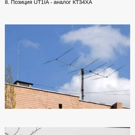
8. Позиция UT1IA - аналог КТ34ХА