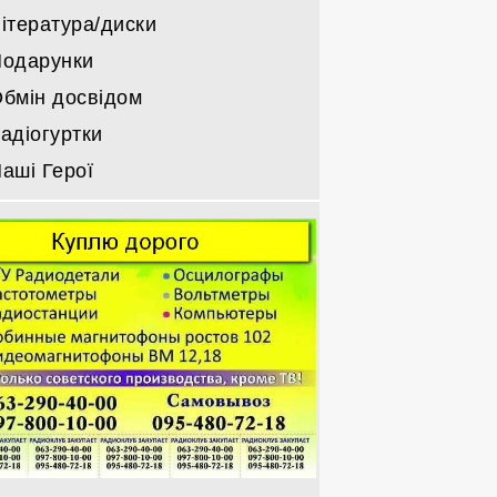
ітература/диски
одарунки
бмін досвідом
адіогуртки
аші Герої