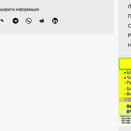
Л
ширити інформацію
П
О
Р
Н