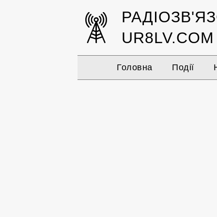
РАДІОЗВ'Я
UR8LV.COM
Головна
Події