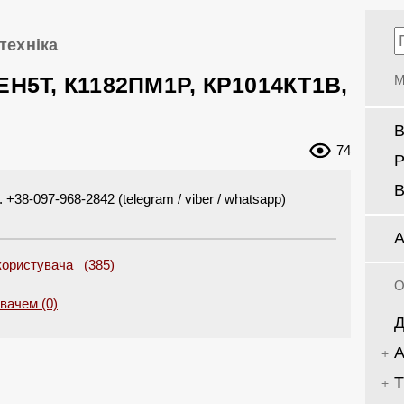
техніка
ЕН5Т, К1182ПМ1Р, КР1014КТ1В,
М
В
74
Р
В
+38-097-968-2842 (telegram / viber / whatsapp)
А
 користувача (385)
О
увачем (0)
Д
А
Т