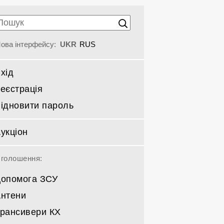
ова інтерфейсу:
UKR
RUS
хід
еєстрація
ідновити пароль
укціон
голошення:
опомога ЗСУ
нтени
рансивери КХ
Спрямовані КВ