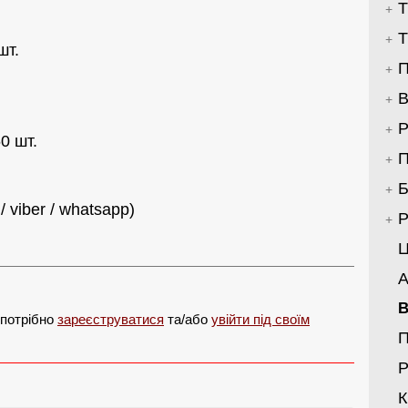
Т
Т
шт.
П
В
Р
0 шт.
П
Б
 viber / whatsapp)
Р
Ц
А
В
 потрібно
зареєструватися
та/або
увійти під своїм
Р