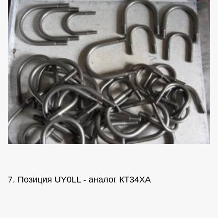
7. Позиция UY0LL - аналог КТ34ХА