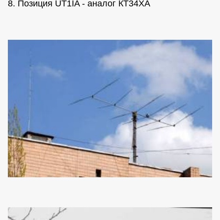
8. Позиция UT1IA - аналог КТ34ХА