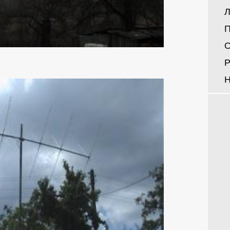
Л
П
О
Р
Н