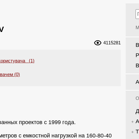
V
М
4115281
В
Р
користувача (1)
В
увачем (0)
А
О
Д
А
анных проектов с 1999 года.
Т
метров с емкостной нагрузкой на 160-80-40