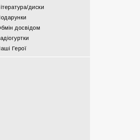
ітература/диски
одарунки
бмін досвідом
адіогуртки
аші Герої