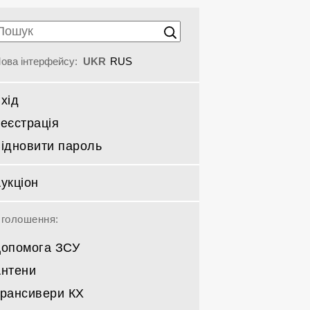
ова інтерфейсу:
UKR
RUS
хід
еєстрація
ідновити пароль
укціон
голошення:
опомога ЗСУ
нтени
рансивери КХ
Спрямовані КВ