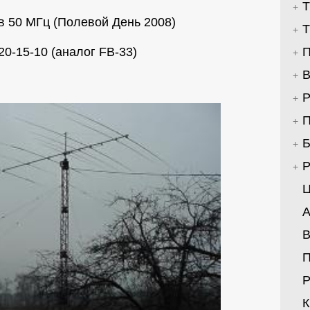
Т
в 50 МГц (Полевой День 2008)
Т
20-15-10 (аналог FB-33)
П
В
Р
П
Б
Р
Ц
А
В
Р