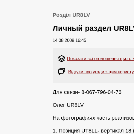
Розділ UR8LV
Личный раздел UR8L
14.08.2008 16:45
Показати всі оголошення цього 
Відгуки про угоди з цим корист
Для связи- 8-067-796-04-76
Олег UR8LV
На фотографиях часть реализов
1. Позиция UT8LL- вертикал 18 