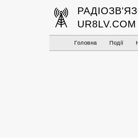
РАДІОЗВ'Я
UR8LV.COM
Головна
Події