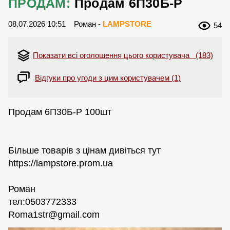
ПРОДАМ:
Продам 6П30Б-Р
08.07.2026 10:51
Роман -
LAMPSTORE
54
Показати всі оголошення цього користувача (183)
Відгуки про угоди з цим користувачем (1)
Продам 6П30Б-Р 100шт
Більше товарів з цінам дивіться тут
https://lampstore.prom.ua
Роман
тел:0503772333
Roma1str@gmail.com