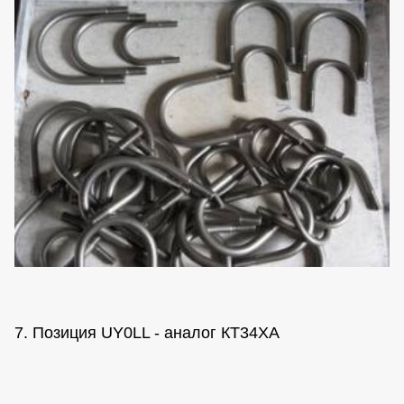
7. Позиция UY0LL - аналог КТ34ХА