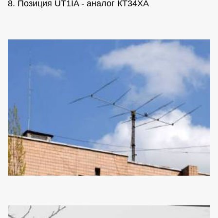
8. Позиция UT1IA - аналог КТ34ХА