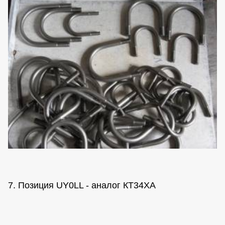
7. Позиция UY0LL - аналог КТ34ХА