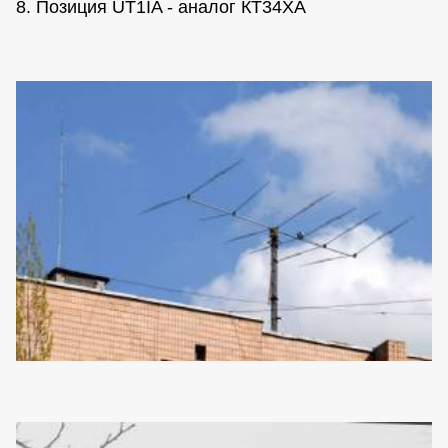
8. Позиция UT1IA - аналог КТ34ХА