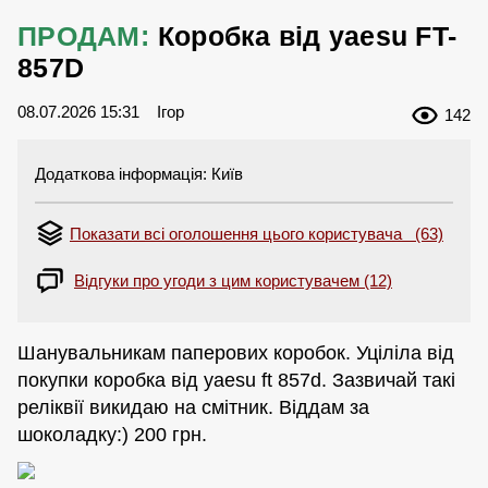
ПРОДАМ:
Коробка від yaesu FT-
857D
08.07.2026 15:31
Ігор
142
Додаткова інформація: Київ
Показати всі оголошення цього користувача (63)
Відгуки про угоди з цим користувачем (12)
Шанувальникам паперових коробок. Уціліла від
покупки коробка від yaesu ft 857d. Зазвичай такі
реліквії викидаю на смітник. Віддам за
шоколадку:) 200 грн.