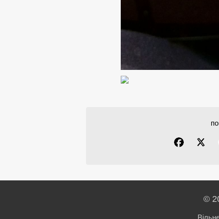
по
© 2
Вільн