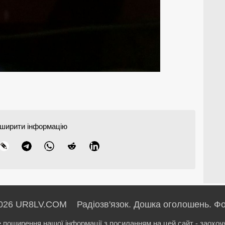
ширити інформацію
026 UR8LV.COM Радіозв'язок.
Дошка оголошень.
Фо
е поширення нашої інформації з посиланням на цей сайт - заохоч