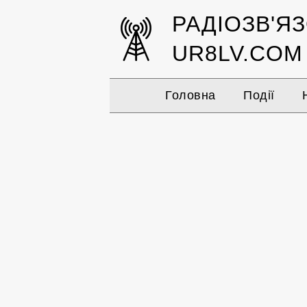
РАДІОЗВ'Я
UR8LV.COM
Головна
Події