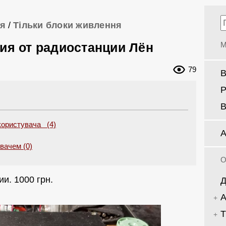
ня
/
Тільки блоки живлення
ия от радиостанции Лён
М
79
В
Р
В
користувача (4)
А
увачем (0)
О
ии. 1000 грн.
Д
А
Т