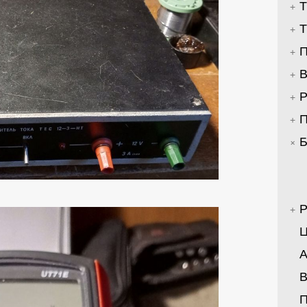
Т
Т
П
В
Р
П
Б
Р
Ц
А
В