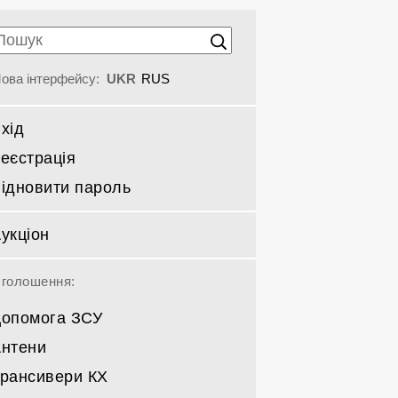
ова інтерфейсу:
UKR
RUS
хід
еєстрація
ідновити пароль
укціон
голошення:
опомога ЗСУ
нтени
рансивери КХ
Спрямовані КВ