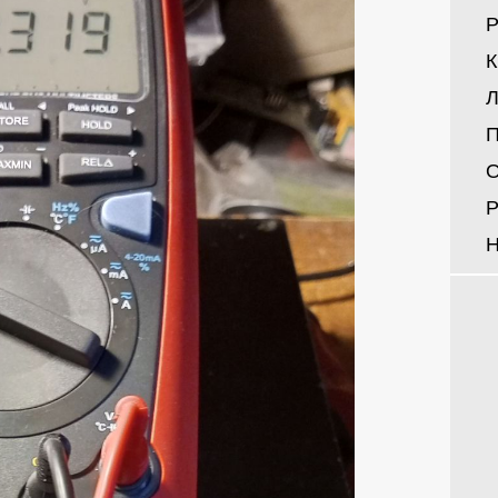
Р
Л
П
О
Р
Н