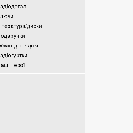
адіодеталі
Ключи
ітература/диски
одарунки
бмін досвідом
адіогуртки
аші Герої