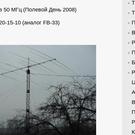
Т
в 50 МГц (Полевой День 2008)
Т
20-15-10 (аналог FB-33)
П
В
Р
П
Б
Р
Ц
А
В
Р