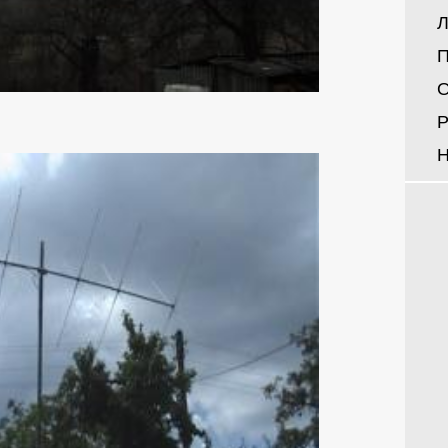
Л
П
О
Р
Н