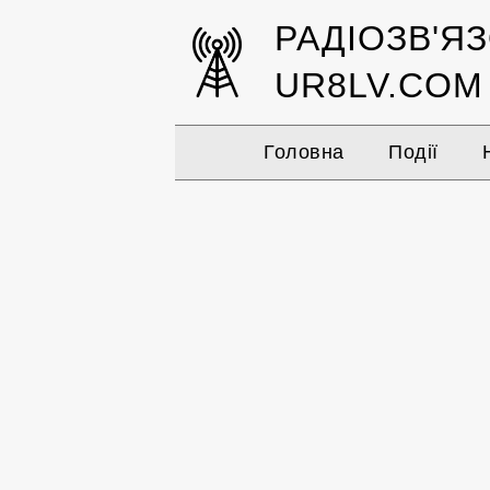
РАДІОЗВ'Я
UR8LV.COM
Головна
Події