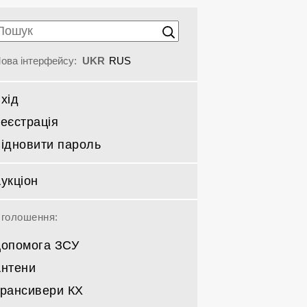
ова інтерфейсу:
UKR
RUS
хід
еєстрація
ідновити пароль
укціон
голошення:
опомога ЗСУ
нтени
рансивери КХ
Спрямовані КВ