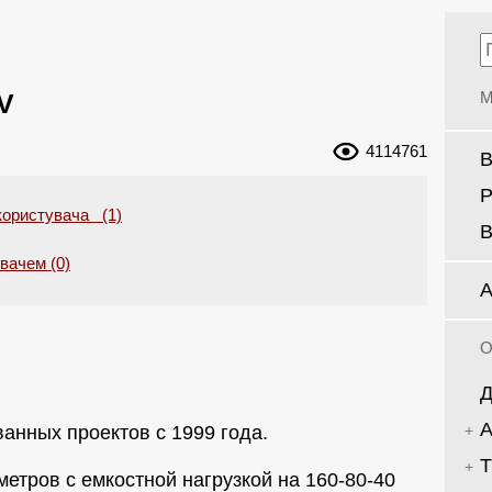
V
М
4114761
В
Р
користувача (1)
В
увачем (0)
А
О
Д
А
анных проектов с 1999 года.
Т
метров с емкостной нагрузкой на 160-80-40