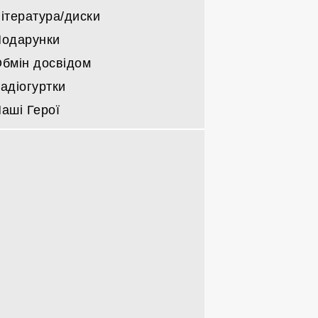
ітература/диски
одарунки
бмін досвідом
адіогуртки
аші Герої