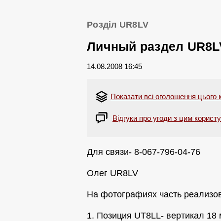
Розділ UR8LV
Личный раздел UR8L
14.08.2008 16:45
Показати всі оголошення цього 
Відгуки про угоди з цим корист
Для связи- 8-067-796-04-76
Олег UR8LV
На фотографиях часть реализов
1. Позиция UT8LL- вертикал 18 