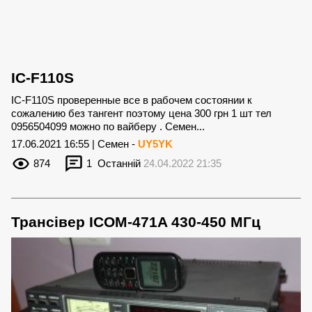
IC-F110S
IC-F110S проверенные все в рабочем состоянии к
сожалению без тангент поэтому цена 300 грн 1 шт тел
0956504099 можно по вайберу . Семен...
17.06.2021 16:55 | Семен -
UY5YK
874
1
Останній
24.04.2022 21:35
Трансівер ICOM-471A 430-450 МГц