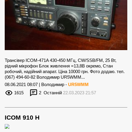
Трансівер ICOM-471A 430-450 МГц, CW/SSB/FM, 25 Вт,
рідний мікрофон Блок живлення =13,8В окремо, Стан
робочий, надійний апарат. Ціна 10000 грн. Фото додаю. тел.
(067) 494-60-82 Володимир UR5WMM...
08.06.2021 08:07 | Володимир -
UR5WMM
1615
2
Останній
22.03.2023 21:57
ICOM 910 H