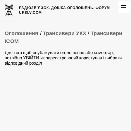
РАДІОЗВ'ЯЗОК.
ДОШКА ОГОЛОШЕНЬ.
ФОРУМ
UR8LV.COM
Оголошення
/
Трансивери УКХ
/
Трансивери
ICOM
Для того щоб опублікувати оголошення або коментар,
потрібно УВІЙТИ як зареєстрований користувач і вибрати
відповідний розділ