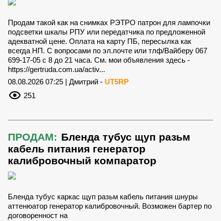
Продам такой как на снимках РЭТРО патрон для лампочки
подсветки шкалы РПУ или передатчика по предложенной
адекватной цене. Оплата на карту ПБ, пересылка как
всегда НП. С вопросами по эл.почте или тлф/Вайберу 067
699-17-05 с 8 до 21 часа. См. мои объявления здесь -
https://gertruda.com.ua/activ...
08.08.2026 07:25 | Дмитрий -
UT5RP
251
ПРОДАМ:
Бленда тубус щуп разьм
кабель питания генератор
калибровочный компаратор
Бленда тубус каркас щуп разьм кабель питания шнуры
аттенюатор генератор калибровочный. Возможен бартер по
договоренност на