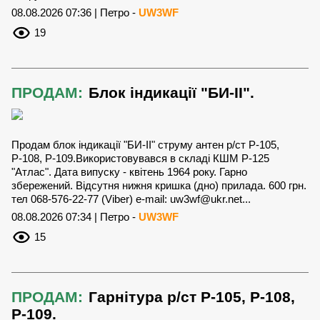
08.08.2026 07:36 | Петро -
UW3WF
19
ПРОДАМ:
Блок індикації "БИ-ІІ".
Продам блок індикації "БИ-ІІ" струму антен р/ст Р-105,
Р-108, Р-109.Використовувався в складі КШМ Р-125
"Атлас". Дата випуску - квітень 1964 року. Гарно
збережений. Відсутня нижня кришка (дно) прилада. 600 грн.
тел 068-576-22-77 (Viber) e-mail:
uw3wf@ukr.net
...
08.08.2026 07:34 | Петро -
UW3WF
15
ПРОДАМ:
Гарнітура р/ст Р-105, Р-108,
Р-109.