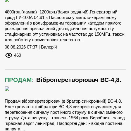
4800грн.(лампа)+1200грн.(бачок водяний).Генераторний
тріод ГУ-100А 04.91 з Паспортом у метало-керамічному
оформленні з вольфрамовим торованим катодом прямого
розжарення призначений для підсилення потужності у
стаціонарних р/т установках на частотах до 150МГц, також
для роботи у промислових генератор...
08.08.2026 07:37 | Валерій
469
ПРОДАМ:
Віброперетворювач ВС-4,8.
Продам віброперетворювач (вібратор синхронний) ВС-4,8.
Електромагнітні вібратори ВС-4,8 використовувалися для
перетворення сигналу постійного струму в сигнал змінного
струму. Дата випуску - травень 1964 року. Виробник - завод
"красная заря" ленінград. Паспортні дані: - вхідна постійна
напруга ...