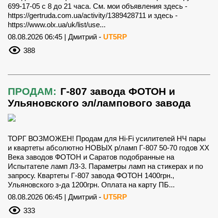
699-17-05 с 8 до 21 часа. См. мои объявления здесь -
https://gertruda.com.ua/activity/1389428711 и здесь -
https://www.olx.ua/uk/list/use...
08.08.2026 06:45 | Дмитрий -
UT5RP
388
ПРОДАМ:
Г-807 завода ФОТОН и
Ульяновского эл/лампового завода
ТОРГ ВОЗМОЖЕН! Продам для Hi-Fi усилителей НЧ пары
и квартеты абсолютно НОВЫХ р/ламп Г-807 50-70 годов ХХ
Века заводов ФОТОН и Саратов подобранные на
Испытателе ламп Л3-3. Параметры ламп на стикерах и по
запросу. Квартеты Г-807 завода ФОТОН 1400грн.,
Ульяновского з-да 1200грн. Оплата на карту ПБ...
08.08.2026 06:45 | Дмитрий -
UT5RP
333