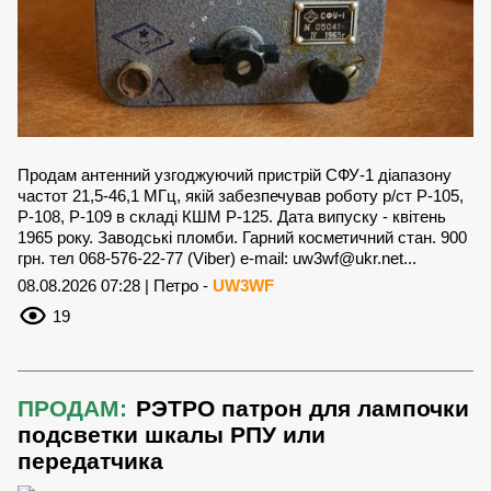
Продам антенний узгоджуючий пристрій СФУ-1 діапазону
частот 21,5-46,1 МГц, якій забезпечував роботу р/ст Р-105,
Р-108, Р-109 в складі КШМ Р-125. Дата випуску - квітень
1965 року. Заводські пломби. Гарний косметичний стан. 900
грн. тел 068-576-22-77 (Viber) e-mail:
uw3wf@ukr.net
...
08.08.2026 07:28 | Петро -
UW3WF
19
ПРОДАМ:
РЭТРО патрон для лампочки
подсветки шкалы РПУ или
передатчика