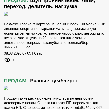
ПРОДАМ:
Щуп тройник 50ом, 75ом,
переход, делитель, нагрузка
Возможен вариант бартера на новый кнопочный мобильный
,планшет спорт инвентарь,шахматы,нарды,снасти для
ловли рыбы,мыло хозяйственное,насос с манометром,авто
вело запчасти.цена на 20 процентов ниже чем на
алиэкспресе.вопросы пожалуйста по телл.вайбер
066.750.95.5ноль...
08.08.2026 07:09 | Стас
9
ПРОДАМ:
Разные тумблеры
Продам такие как на снимке тумблеры по невысоким
договорным ценам. Оплата на карту ПБ, пересылка как
всегда НП. С вопросами по эл.почте или тлф/Вайберу 067