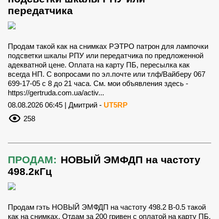
передатчика
Продам такой как на снимках РЭТРО патрон для лампочки
подсветки шкалы РПУ или передатчика по предложенной
адекватной цене. Оплата на карту ПБ, пересылка как
всегда НП. С вопросами по эл.почте или тлф/Вайберу 067
699-17-05 с 8 до 21 часа. См. мои объявления здесь -
https://gertruda.com.ua/activ...
08.08.2026 06:45 | Дмитрий -
UT5RP
258
ПРОДАМ:
НОВЫЙ ЭМФДП на частоту
498.2кГц
Продам гэть НОВЫЙ ЭМФДП на частоту 498.2 В-0.5 такой
как на снимках. Отдам за 200 гривен с оплатой на карту ПБ,