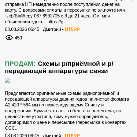
отправка НП немедленно после поступления денег на
карту. С вопросами оплаты и пересылки по эл.почте или
тлф/Вайберу 067 6991705 с 8 до 21 часа. См. мои
объявления здесь - https://g...
08.08.2026 06:45 | Дмитрий -
UT5RP
453
ПРОДАМ:
Схемы р/приёмной и р/
передающей аппаратуры связи
Предлагаются оригинальные схемы радиоприёмной и
передающей аппаратуры давних годов на листах формата
А2 420 * 594 мм по нижеследующему Списку и
содержанию. Бумаге сто лет в обед, она пожелтела, но
ценности не утратила, кому нужно обращайтесь,
договоримся о цене и пересылке (пересылка в конвертах
ССС...
08.08.2026 06:45 | Дмитрий -
UT5RP