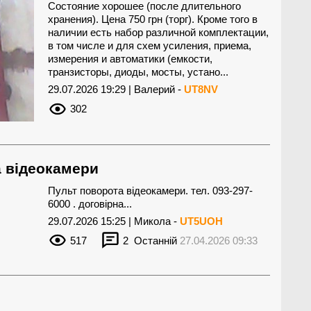
Состояние хорошее (после длительного
хранения). Цена 750 грн (торг). Кроме того в
наличии есть набор различной комплектации,
в том числе и для схем усиления, приема,
измерения и автоматики (емкости,
транзисторы, диоды, мосты, устано...
29.07.2026 19:29 | Валерий -
UT8NV
302
а відеокамери
Пульт поворота відеокамери. тел. 093-297-
6000 . договірна...
29.07.2026 15:25 | Микола -
UT5UOH
517
2
Останній
27.04.2026 09:33