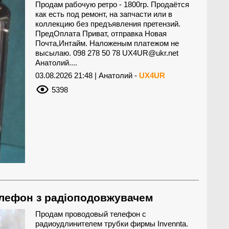
Продам рабочую ретро - 1800гр. Продаётся
как есть под ремонт, на запчасти или в
коллекцию без предъявления претензий.
ПредОплата Приват, отправка Новая
Почта,Интайм. Наложеным платежом не
высылаю. 098 278 50 78
UX4UR@ukr.net
Анатолий....
03.08.2026 21:48 | Анатолий -
UX4UR
5398
лефон з радіоподовжувачем
Продам проводовый телефон с
радиоудлинителем трубки фирмы Іnvennta.