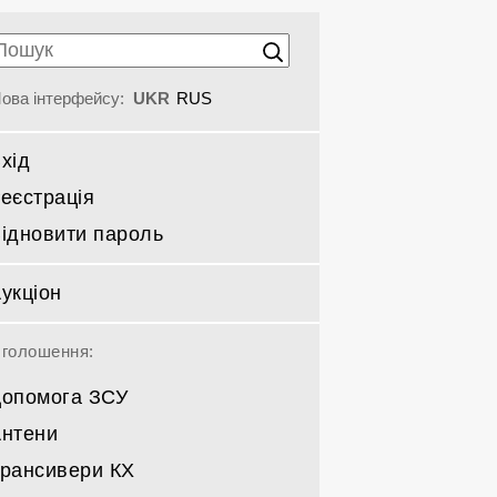
ова інтерфейсу:
UKR
RUS
хід
еєстрація
ідновити пароль
укціон
голошення:
опомога ЗСУ
нтени
рансивери КХ
Спрямовані КВ