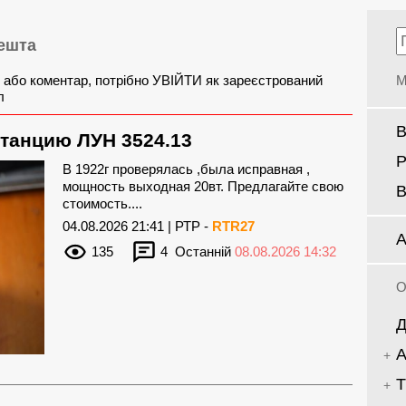
ешта
 або коментар, потрібно УВІЙТИ як зареєстрований
М
л
В
танцию ЛУН 3524.13
Р
В 1922г проверялась ,была исправная ,
мощность выходная 20вт. Предлагайте свою
В
стоимость....
04.08.2026 21:41 | РТР -
RTR27
А
135
4
Останній
08.08.2026 14:32
О
Д
А
Т