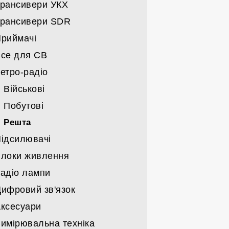
рансивери УКХ
Спрямовані УКХ
Трансивери ICOM
рансивери SDR
Всі вертикали
Трансивери YAESU
Трансивери MOTOROLA
риймачі
Дротяні
Трансивери KENWOOD
Трансивери ICOM
Трансивери
се для СВ
Кабелі/щогли/поворотні
Трансивери інші імпортні
Трансивери KENWOOD
Карти та запчастини до SDR
Військові часів СРСР
етро-радіо
Трансивери саморобні
Трансивери YAESU
Імпортні
Станції СВ
Військові часів СРСР
Трансивери імпорт-інші
Набори
Антени СВ
Військові
Запчастини до саморобних
Трансивери СРСР
Гаджети СВ
Побутові
Трансивери саморобні
Решта
ідсилювачі
локи живлення
Підсилювачі заводські КХ/УКХ/
військовкі
адіо лампи
Тільки блоки живлення
Підсилювачі саморобні КХ/УКХ
ифровий зв'язок
Компоненти блоків живлення
Радіо лампи Г/ГИ/ГМИ/ГС/ГУ
Підсилювачі НЧ
ксесуари
Інші радіо лампи
Деталі для підсилювачів
имірювальна техніка