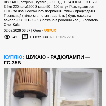
ШУКАЮ ( потрібні , куплю ) - КОНДЕНСАТОРИ — К15У-1
3,5кв 220пф м1500 8 квар 50…100 штук Розглядаються
НОВІ та нові неохайного зберігання , тільки працездатні
Пропозиції ( кількість , стан , вартість ) будь ласка на
вайбер -098 111-89-89 ( бажано в робочий час ) З повагою
Олег Київ ...
02.08.2026 06:57 | Олег -
US7UX
243
1
Останній
07.01.2026 22:18
КУПЛЮ:
ШУКАЮ - РАДІОЛАМПИ —
ГС-35Б