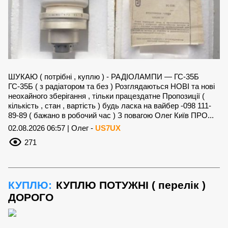
ШУКАЮ ( потрібні , куплю ) - РАДІОЛАМПИ — ГС-35Б
ГС-35Б ( з радіатором та без ) Розглядаються НОВІ та нові
неохайного зберігання , тільки працездатне Пропозиції (
кількість , стан , вартість ) будь ласка на вайбер -098 111-
89-89 ( бажано в робочий час ) З повагою Олег Київ ПРО...
02.08.2026 06:57 | Олег -
US7UX
271
КУПЛЮ:
КУПЛЮ ПОТУЖНІ ( перелік )
ДОРОГО