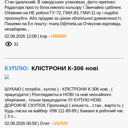
Стан ідеальний. В заводських упаковках_фото оригінал.
Радіатори просто білосніжного кольору ! Звичайно сріблені.
Обміняю на НЕ робочі ГУ-72, ГМИ-83, ГМИ-11 ну і подібні
пропонуйте. Або продам за ціною обопільної домовленості.
Пишемо на Ел пошту:
many.0@meta.ua
Очікуємо відповідь
незабаром...
02.08.2026 12:08 | Ігор -
UB5065
31
КУПЛЮ:
КЛІСТРОНИ К-306 нові
ШУКАЮ ( потрібні , куплю ) - КЛІСТРОНИ К-306 нові , (
працездатні ) Розглядаються НОВІ та нові неохайного
зберігання , тільки працездатне !!!! КУПУЮ НОВІ
ДОРОЖЧЕ СКУПОК Пропозиції ( кількість , стан , вартість )
будь ласка на вайбер -098 111-89-89 ( бажано в робочий час
) З п...
02.08.2026 06:58 | Олег -
US7UX