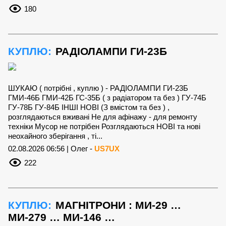
180
КУПЛЮ:
РАДІОЛАМПИ ГИ-23Б
ШУКАЮ ( потрібні , куплю ) - РАДІОЛАМПИ ГИ-23Б
ГМИ-46Б ГМИ-42Б ГС-35Б ( з радіатором та без ) ГУ-74Б
ГУ-78Б ГУ-84Б ІНШІ НОВІ (З вмістом та без ) ,
розглядаються вживані Не для афінажу - для ремонту
техніки Мусор не потрібен Розглядаються НОВІ та нові
неохайного зберігання , ті...
02.08.2026 06:56 | Олег -
US7UX
222
КУПЛЮ:
МАГНІТРОНИ : МИ-29 …
МИ-279 … МИ-146 …