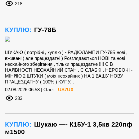
218
КУПЛЮ:
ГУ-78Б
ШУКАЮ ( потрібні , куплю ) - РАДІОЛАМПИ ГУ-78Б нові ,
вживані ( але працездатні ) Розглядаються НОВІ та нові
неохайного зберігання , тільки працездатне !!!! Є В
НАЯВНОСТІ НЕОХАЙНИЙ СТАН , Є СЛАБКІ , НЕРОБОЧІ -
МІНЯЮ 2 ШТУКИ ( моїх неохайних ) НА 1 ВАШУ НОВУ
ПРАЦЕЗДАТНУ ( 100% ) КУПУ...
02.08.2026 06:58 | Олег -
US7UX
233
КУПЛЮ:
Шукаю —- К15У-1 3,5кв 220пф
м1500