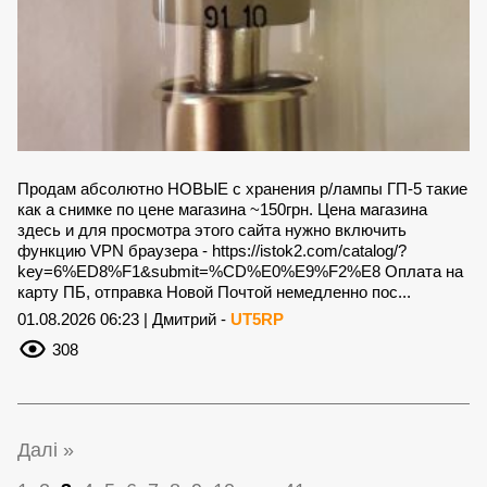
Продам абсолютно НОВЫЕ с хранения р/лампы ГП-5 такие
как а снимке по цене магазина ~150грн. Цена магазина
здесь и для просмотра этого сайта нужно включить
функцию VPN браузера - https://istok2.com/catalog/?
key=6%ED8%F1&submit=%CD%E0%E9%F2%E8 Оплата на
карту ПБ, отправка Новой Почтой немедленно пос...
01.08.2026 06:23 | Дмитрий -
UT5RP
308
Далі »