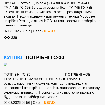
ШУКАЮ ( потрібні , куплю ) - РАДІОЛАМПИ ГМИ-46Б
ГМИ-42Б ГС-35Б ( з радіатором та без ) ГУ-74Б ГУ-78Б
ГУ-84Б ІНШІ НОВІ (З вмістом та без ) , розглядаються
вживані Не для афінажу - для ремонту техніки Мусор не
потрібен Розглядаються НОВІ та нові неохайного зберігання
, тільки працезда...
02.08.2026 06:57 | Олег -
US7UX
336
КУПЛЮ:
ПОТРІБНІ ГС-30
ПОТРІБНІ ГС-30 —————————- ПОТРІБНІ НОВІ
ТІРАТРОНИ ТГИ2-400/16 ТГИ1 -400/16 Вживані
розглядаємо тільки схожі на нові , цілі , працездатні ,
непрацюючі непотрібні … вартість оговорюється в кожному
окремому випадку … Пропозиції з кількістю та вартістю
будь ласка на вайбер письмово : ...
02.08.2026 06:56 | Олег -
US7UX