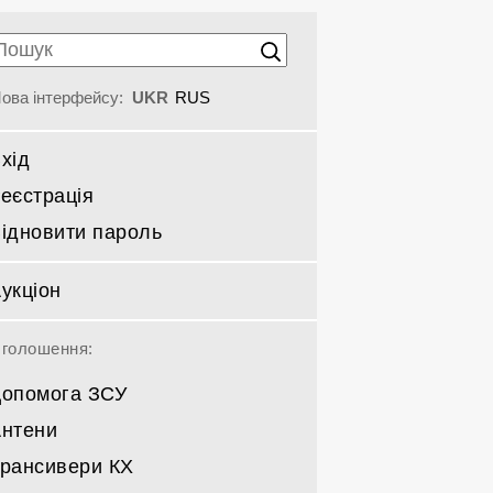
ова інтерфейсу:
UKR
RUS
хід
еєстрація
ідновити пароль
укціон
голошення:
опомога ЗСУ
нтени
рансивери КХ
Спрямовані КВ