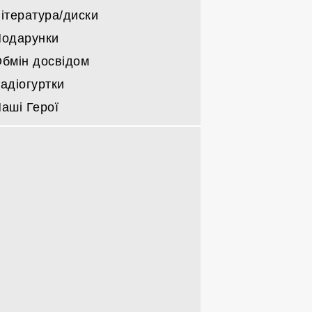
ітература/диски
одарунки
бмін досвідом
адіогуртки
аші Герої