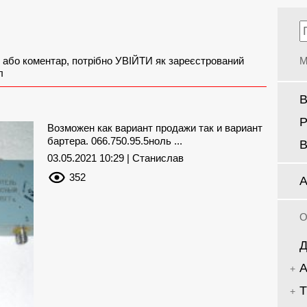
 або коментар, потрібно УВІЙТИ як зареєстрований
М
л
В
Р
Возможен как вариант продажи так и вариант
бартера. 066.750.95.5ноль ...
В
03.05.2021 10:29 | Станислав
352
А
О
Д
А
Т