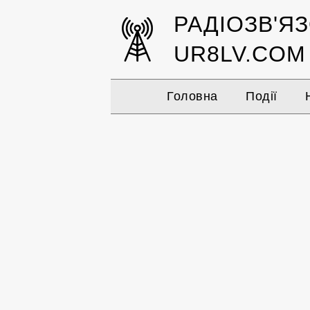
РАДІОЗВ'Я
UR8LV.COM
Головна
Події