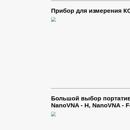
Прибор для измерения КС
Большой выбор портатив
NanoVNA - H, NanoVNA - F4