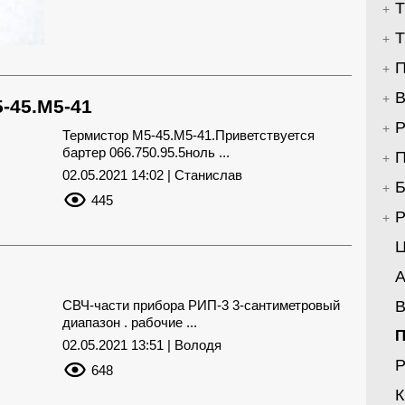
Т
Т
П
В
-45.М5-41
Р
Термистор М5-45.М5-41.Приветствуется
бартер 066.750.95.5ноль ...
П
02.05.2021 14:02 | Станислав
Б
445
Р
Ц
А
СВЧ-части прибора РИП-3 3-сантиметровый
В
диапазон . рабочие ...
02.05.2021 13:51 | Володя
Р
648