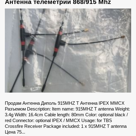
Антенна телеметрии 868/915 Mhz
Продам Антенна Диполь 915MHZ T Антенна IPEX MMCX
Разъемом Description: Item name: 915MHZ T antenna Weight:
3.4g Width: 16.4cm Cable length: 80mm Color: optional black /
red Connector: optional IPEX / MMCX Usage: for TBS
Crossfire Receiver Package included: 1 x 915MHZ T antenna
Цена 75...