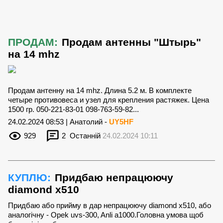
ПРОДАМ:
Продам антенны "Штырь"
на 14 mhz
Продам антенну на 14 mhz. Длина 5.2 м. В комплекте
четыре противовеса и узел для крепления растяжек. Цена
1500 гр. 050-221-83-01 098-763-59-82...
24.02.2024 08:53 | Анатолий -
UY5HF
929
2
Останній
24.02.2024 10:11
КУПЛЮ:
Придбаю непрацюючу
diamond х510
Придбаю або прийму в дар непрацюючу diamond х510, або
аналогічну - Opek uvs-300, Anli a1000.Головна умова щоб