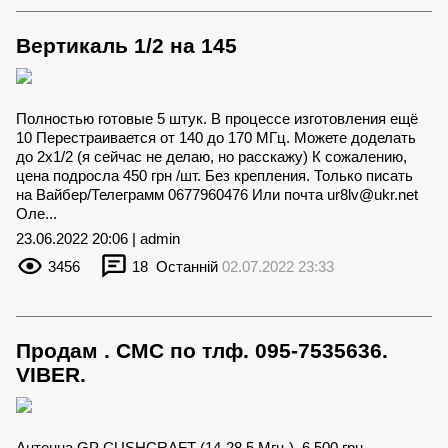
Вертикаль 1/2 на 145
Полностью готовые 5 штук. В процессе изготовления ещё
10 Перестраивается от 140 до 170 МГц. Можете доделать
до 2х1/2 (я сейчас не делаю, но расскажу) К сожалению,
цена подросла 450 грн /шт. Без крепления. Только писать
на Вайбер/Телеграмм 0677960476 Или почта
ur8lv@ukr.net
Оле...
23.06.2022 20:06 | admin
3456
18
Останній
02.07.2022 23:33
Продам . СМС по тлф. 095-7535636.
VIBER.
Антенна GP CUSHCRAFT (14-28.5 Мгц.). 6 500 грн....