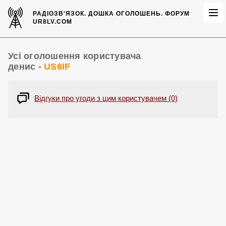
РАДІОЗВ'ЯЗОК.
ДОШКА ОГОЛОШЕНЬ.
ФОРУМ
UR8LV.COM
Усі оголошення користувача
денис -
US6IF
Відгуки про угоди з цим користувачем (0)