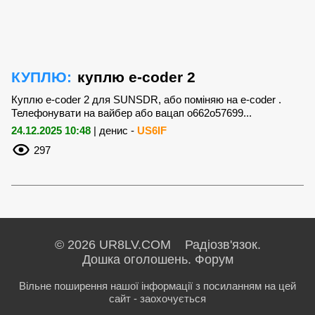
КУПЛЮ:
куплю e-coder 2
Куплю e-coder 2 для SUNSDR, або поміняю на e-coder .
Телефонувати на вайбер або вацап о662о57699...
24.12.2025 10:48
| денис -
US6IF
297
© 2026 UR8LV.COM Радіозв'язок.
Дошка оголошень.
Форум
Вільне поширення нашої інформації з посиланням на цей
сайт - заохочується