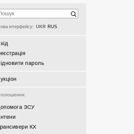
ова інтерфейсу:
UKR
RUS
хід
еєстрація
ідновити пароль
укціон
голошення:
опомога ЗСУ
нтени
рансивери КХ
Спрямовані КВ