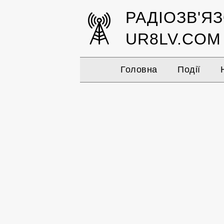
РАДІОЗВ'Я
UR8LV.COM
Головна
Події