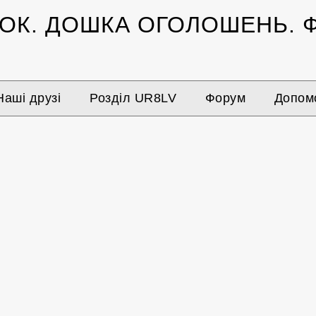
ЗОК.
ДОШКА ОГОЛОШЕНЬ.
Ф
Наші друзі
Розділ UR8LV
Форум
Допомо