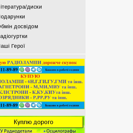
ітература/диски
одарунки
бмін досвідом
адіогуртки
аші Герої