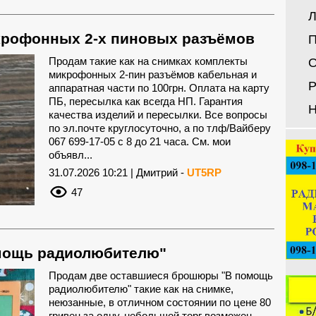
Л
рофонных 2-х пиновых разъёмов
П
Продам такие как на снимках комплекты
О
микрофонных 2-пин разъёмов кабельная и
Р
аппаратная части по 100грн. Оплата на карту
ПБ, пересылка как всегда НП. Гарантия
Н
качества изделий и пересылки. Все вопросы
по эл.почте круглосуточно, а по тлф/Вайберу
067 699-17-05 с 8 до 21 часа. См. мои
объявл...
31.07.2026 10:21 | Дмитрий -
UT5RP
47
мощь радиолюбителю"
Продам две оставшиеся брошюры "В помощь
радиолюбителю" такие как на снимке,
неюзанные, в отличном состоянии по цене 80
гривен за одну, небольшой торг возможен.