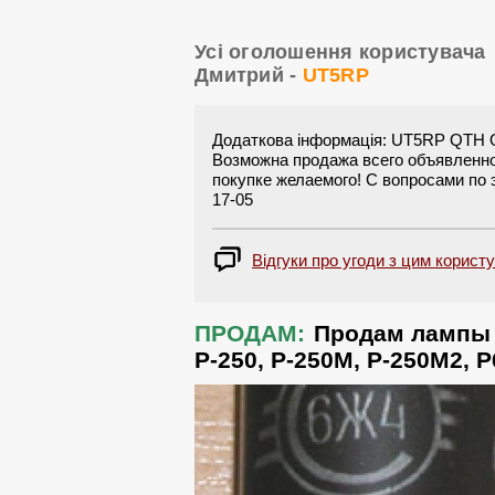
Усі оголошення користувача
Дмитрий -
UT5RP
Додаткова інформація: UT5RP QTH Od
Возможна продажа всего объявленн
покупке желаемого! С вопросами по э
17-05
Відгуки про угоди з цим корист
ПРОДАМ:
Продам лампы 
Р-250, Р-250М, Р-250М2, Р