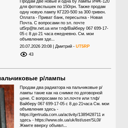
Продам две новые и одна бу лампы ИФК-120
для фотовспышек по 150грн. Также продам
одну новую лампу КГ220-500 за 300 гривен.
Оплата - Приват банк, пересылка - Новая
Почта. С вопросами по эл. почте
ut5rp@te.net.ua
или тлф/Вайберу 067 699-17-
05 с 8 до 21 часа ежедневно. См. мои
объявления зде...
20.07.2026 20:08 | Дмитрий -
UT5RP
43
пальчиковые р/лампы
Продам два радиатора на пальчиковые р/
лампы такие как на снимке по договорной
цене. С вопросами по эл.почте или тлф/
Вайберу 067 699-17-05 с 8 до 21часа См. мои
объявления здесь -
https://gertruda.com.ua/activity/1389428711 и
здесь - https://www.olx.ua/uk/list/user/SL0l/
Жмите вверху объявл...