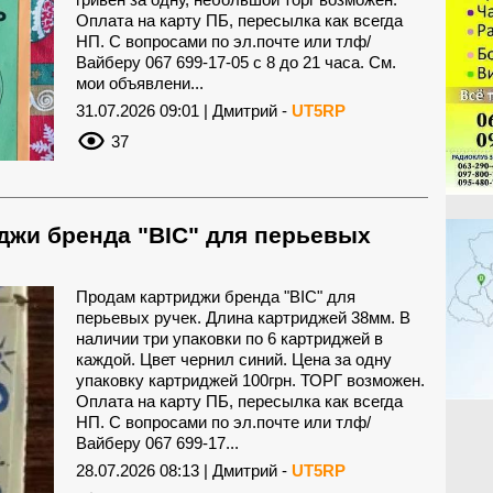
Оплата на карту ПБ, пересылка как всегда
НП. С вопросами по эл.почте или тлф/
Вайберу 067 699-17-05 с 8 до 21 часа. См.
мои объявлени...
31.07.2026 09:01 | Дмитрий -
UT5RP
37
джи бренда "BIC" для перьевых
Продам картриджи бренда "BIC" для
перьевых ручек. Длина картриджей 38мм. В
наличии три упаковки по 6 картриджей в
каждой. Цвет чернил синий. Цена за одну
упаковку картриджей 100грн. ТОРГ возможен.
Оплата на карту ПБ, пересылка как всегда
НП. С вопросами по эл.почте или тлф/
Вайберу 067 699-17...
28.07.2026 08:13 | Дмитрий -
UT5RP