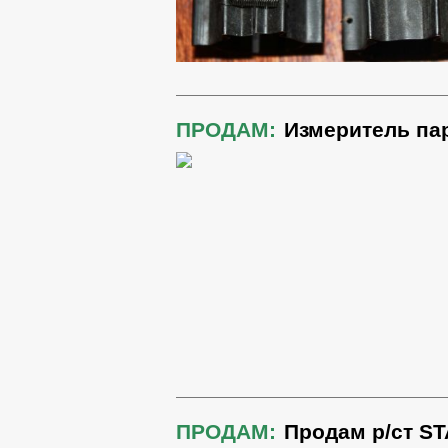
ПРОДАМ:
Измеритель па
ПРОДАМ:
Продам р/ст S