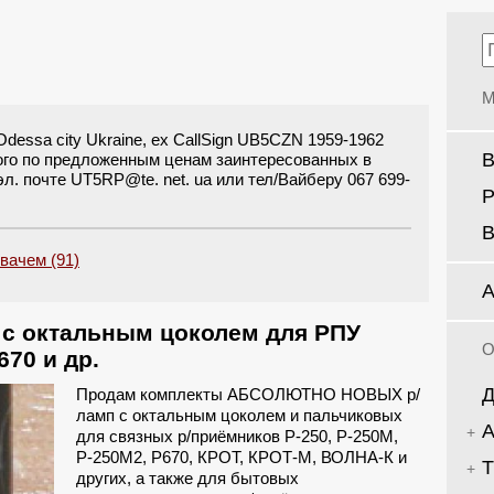
М
essa city Ukraine, ex CallSign UB5CZN 1959-1962
В
ого по предложенным ценам заинтересованных в
л. почте UT5RP@te. net. ua или тел/Вайберу 067 699-
Р
В
увачем (91)
А
с октальным цоколем для РПУ
О
670 и др.
Д
Продам комплекты АБСОЛЮТНО НОВЫХ р/
ламп с октальным цоколем и пальчиковых
А
для связных р/приёмников Р-250, Р-250М,
Р-250М2, Р670, КРОТ, КРОТ-М, ВОЛНА-К и
Т
других, а также для бытовых