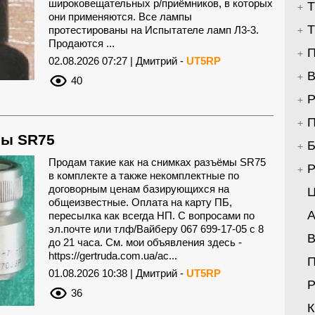
широковещательных р/приёмников, в которых
Т
они применяются. Все лампы
Т
протестированы на Испытателе ламп Л3-3.
Продаются ...
П
02.08.2026 07:27 | Дмитрий -
UT5RP
В
40
Р
П
мы SR75
Б
Продам такие как на снимках разъёмы SR75
Р
в комплекте а также некомплектные по
договорным ценам базирующихся на
Ц
общеизвестные. Оплата на карту ПБ,
А
пересылка как всегда НП. С вопросами по
эл.почте или тлф/Вайберу 067 699-17-05 с 8
В
до 21 часа. См. мои объявления здесь -
https://gertruda.com.ua/ac...
01.08.2026 10:38 | Дмитрий -
UT5RP
Р
36